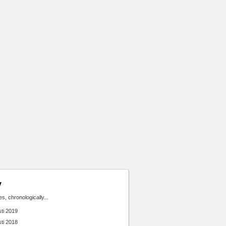
v
ies, chronologically...
ti 2019
ti 2018