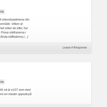
67A
lt sökordsoptimerar din
sområde. Vilken är
ad söker de efter, hur
 Prova sökfraserna i
örsta träffsidorna […]
Leave A Response
67A
RM, ett är e107 som med
finns en master uppsatt på