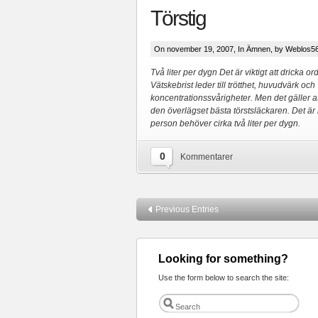
Törstig
On november 19, 2007, In
Ämnen
, by Weblos5
Två liter per dygn Det är viktigt att dricka or
Vätskebrist leder till trötthet, huvudvärk och
koncentrationssvårigheter. Men det gäller att
den överlägset bästa törstsläckaren. Det är h
person behöver cirka två liter per dygn.
0
Kommentarer
Previous Entries
Looking for something?
Use the form below to search the site: