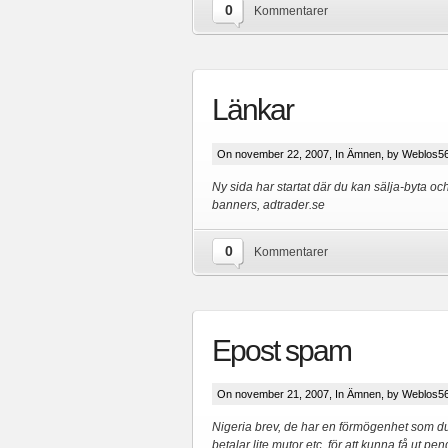
0
Kommentarer
Länkar
On november 22, 2007, In
Ämnen
, by Weblos5
Ny sida har startat där du kan sälja-byta o
banners, adtrader.se
0
Kommentarer
Epost spam
On november 21, 2007, In
Ämnen
, by Weblos5
Nigeria brev, de har en förmögenhet som du
betalar lite mutor etc. för att kunna få ut pe