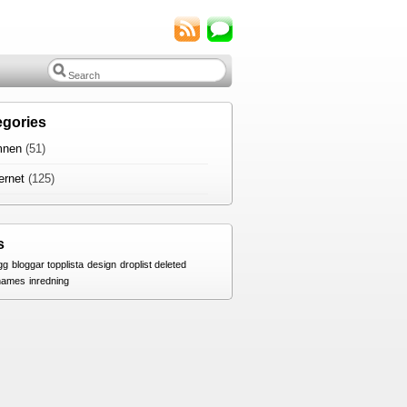
egories
nen
(51)
ernet
(125)
s
gg
bloggar topplista
design
droplist deleted
names
inredning