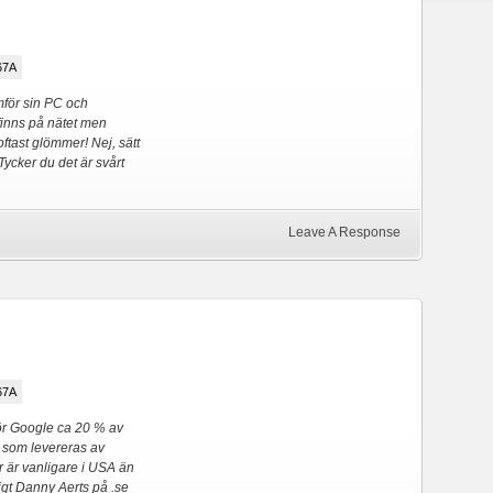
67A
amför sin PC och
finns på nätet men
oftast glömmer! Nej, sätt
 Tycker du det är svårt
Leave A Response
67A
 för Google ca 20 % av
 som levereras av
 är vanligare i USA än
igt Danny Aerts på .se