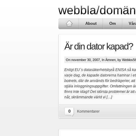
webbla/domän
About
Om
Vår
Är din dator kapad?
On november 30, 2007, In
Ämnen
, by Weblos5
Enligt EU´s datasäkerhetsbyrå ENISA så ka
varje dag, de kapade datorerna hamnar i ett
botnets, där de används för bedrägerier, att
stjäla inloggningsuppgifter. Omfattningen är
finns inte idag!! Det största problemet är a
nåt, skrämmande värld vi […]
0
Kommentarer