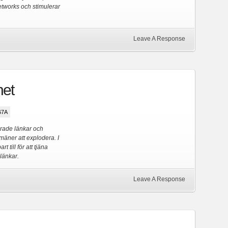
networks och stimulerar
Leave A Response
net
67A
rade länkar och
mäner att explodera. I
till för att tjäna
länkar.
Leave A Response