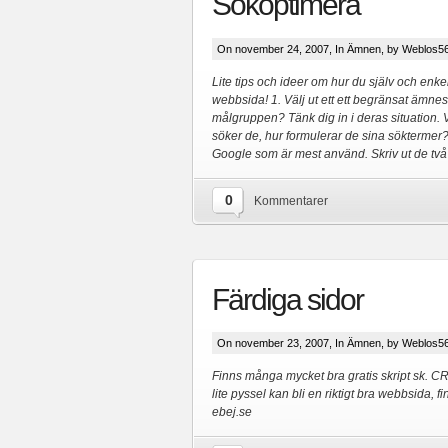
Sökoptimera
On november 24, 2007, In
Ämnen
, by Weblos5
Lite tips och ideer om hur du själv och enke
webbsida! 1. Välj ut ett ett begränsat ämne
målgruppen? Tänk dig in i deras situation. V
söker de, hur formulerar de sina söktermer?
Google som är mest använd. Skriv ut de två f
0
Kommentarer
Färdiga sidor
On november 23, 2007, In
Ämnen
, by Weblos5
Finns många mycket bra gratis skript sk. C
lite pyssel kan bli en riktigt bra webbsida, 
ebej.se