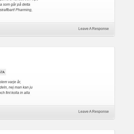
nga som går på detta
 straffbart! Pharming,
Leave A Response
67A
blem varje år,
ndeln, nej man kan ju
h fint kolla in alla
Leave A Response