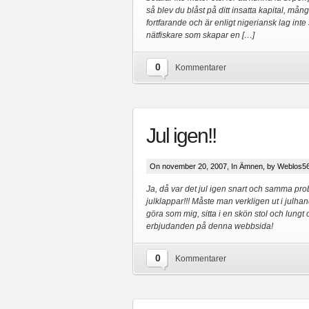
så blev du blåst på ditt insatta kapital, må
fortfarande och är enligt nigeriansk lag inte
nätfiskare som skapar en […]
0
Kommentarer
Jul igen!!
On november 20, 2007, In
Ämnen
, by Weblos5
Ja, då var det jul igen snart och samma pro
julklappar!!! Måste man verkligen ut i julha
göra som mig, sitta i en skön stol och lungt oc
erbjudanden på denna webbsida!
0
Kommentarer