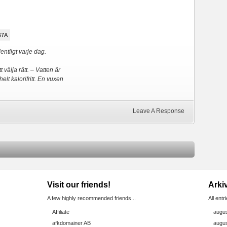
67A
dentligt varje dag.
 välja rätt. – Vatten är
elt kalorifritt. En vuxen
Leave A Response
Visit our friends!
Arki
A few highly recommended friends...
All entr
Affiliate
augus
afkdomainer AB
augus