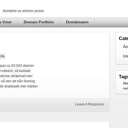
domäner av advisor posse
a Viner
Domain Portfolio
Domännamn
Cat
Äm
Int
67A
pas ca 50.000 datorer
 nätverk, så kallade
 skicka skräpmail eler
Tag
 så stor att nån lösning
blo
tt de drabbade inte märker
nu
Leave A Response