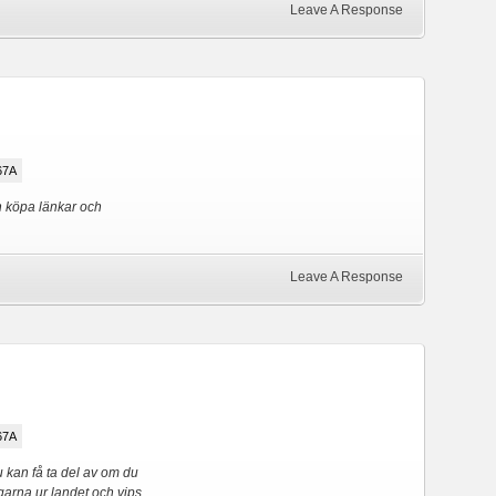
Leave A Response
67A
ch köpa länkar och
Leave A Response
67A
 kan få ta del av om du
ngarna ur landet och vips