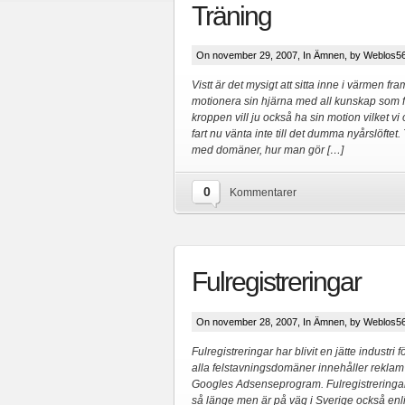
Träning
On november 29, 2007, In
Ämnen
, by Weblos5
Vistt är det mysigt att sitta inne i värmen fr
motionera sin hjärna med all kunskap som 
kroppen vill ju också ha sin motion vilket vi 
fart nu vänta inte till det dumma nyårslöftet.
med domäner, hur man gör […]
0
Kommentarer
Fulregistreringar
On november 28, 2007, In
Ämnen
, by Weblos5
Fulregistreringar har blivit en jätte industri
alla felstavningsdomäner innehåller reklam
Googles Adsenseprogram. Fulregistreringar
så länge men är på väg i Sverige också enl