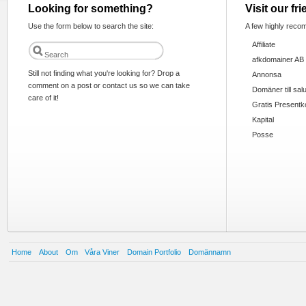
Looking for something?
Visit our fr
Use the form below to search the site:
A few highly reco
Affiliate
afkdomainer AB
Still not finding what you're looking for? Drop a
Annonsa
comment on a post or contact us so we can take
Domäner till sal
care of it!
Gratis Presentk
Kapital
Posse
Home
About
Om
Våra Viner
Domain Portfolio
Domännamn