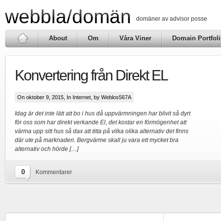
webbla/domän
domäner av advisor posse
About
Om
Våra Viner
Domain Portfol
Konvertering från Direkt EL
On oktober 9, 2015, In
Internet
, by Weblos567A
Idag är det inte lätt att bo i hus då uppvärmningen har blivit så dyrt
för oss som har direkt verkande El, det kostar en förmögenhet att
värma upp sitt hus så dax att titta på vilka olika alternativ det finns
där ute på marknaden. Bergvärme skall ju vara ett mycket bra
alternativ och hörde […]
0
Kommentarer